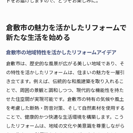
ドをお届けしますので、どうぞお楽しみに。
リフォームを始める前に知っておくべき倉
敷市の情報
リフォームで倉敷市の住まいを理想の空間に変
倉敷市の魅力を活かしたリフォームで
える方法
新たな生活を始める
倉敷市のリフォームで理想の空間を作り上
げる
倉敷市の地域特性を活かしたリフォームアイデア
理想の住まいを実現するためのリフォーム
倉敷市は、歴史的な風景が広がる美しい地域であり、そ
の選び方
の特性を活かしたリフォームは、住まいの魅力を一層引
倉敷市でのリフォームで空間を最大化する
き立てます。例えば、伝統的な和風建築を取り入れるこ
テクニック
とで、周囲の景観と調和しつつ、現代的な機能性を持た
リフォームで生活を豊かにする倉敷市の実
せた住空間が実現可能です。倉敷市の特有の気候や風土
例
を考慮した断熱・防音対策、そして自然素材を使用する
倉敷市の住まいをリフォームで進化させる
ことで、健康的かつ快適な生活環境を構築します。こう
方法
したリフォームは、地域の文化や美意識を尊重しながら