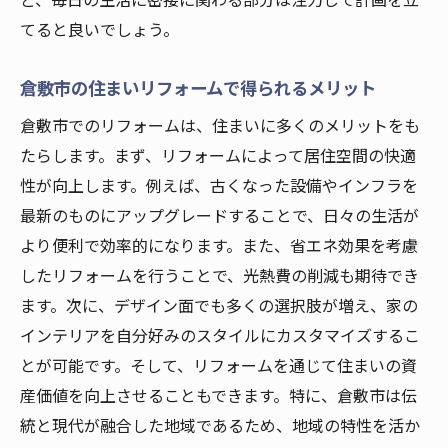
ど、毎日の生活に密接に関わる部分は注力して計画を立
リフォームで利便性を高める空間デザイン
てると良いでしょう。
倉敷市でのリフォームで空間を最大限に活
用する方法
倉敷市の住まいリフォームで得られるメリット
空間改善のための倉敷市独自のリフォーム
倉敷市でのリフォームは、住まいに多くのメリットをも
テクニック
たらします。まず、リフォームによって居住空間の快適
リフォームで新たな空間の可能性を引き出
性が向上します。例えば、古くなった設備やインフラを
す
最新のものにアップグレードすることで、日々の生活が
倉敷市のリフォーム事例から学ぶ空間改善
より便利で効率的になります。また、省エネ効果を考慮
したリフォームを行うことで、光熱費の削減も期待でき
リフォームのプロが教える倉敷市での住まいの
ます。次に、デザイン面でも多くの選択肢が増え、家の
最適化
インテリアを自分好みのスタイルにカスタマイズするこ
プロの視点から見た倉敷市でのリフォーム
とが可能です。そして、リフォームを通じて住まいの資
戦略
産価値を向上させることもできます。特に、倉敷市は伝
倉敷市での住まいを最適化するリフォーム
統と現代が融合した地域であるため、地域の特性を活か
テクニック