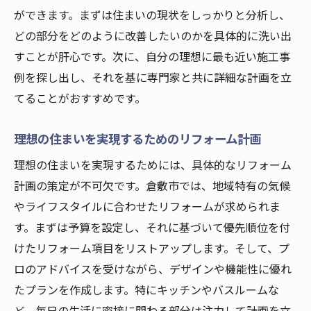
倉敷市の地域特性を活かしたリフォームア
ができます。まずは住まいの現状をしっかりと分析し、
イデア
どの部分をどのように改善したいのかを具体的に洗い出
新しい生活スタイルを築くためのリフォー
すことが肝心です。次に、自分の理想に最も近い施工事
ム
例を探し出し、それを基に専門家と共に詳細な計画を立
倉敷市でのリフォームで実現する快適な暮
てることがおすすめです。
らし
理想の住まいを実現するためのリフォーム計画
地元の特性を反映したリフォームの成功事
例
理想の住まいを実現するためには、具体的なリフォーム
計画の策定が不可欠です。倉敷市では、地域特有の気候
リフォームで始める倉敷市の新生活
やライフスタイルに合わせたリフォームが求められま
倉敷市の風景を取り入れた住まい作り
す。まずは予算を設定し、それに基づいて優先順位を付
岡山県倉敷市で実現するリフォームによる空間
けたリフォーム項目をリストアップします。そして、プ
改善の秘訣
ロのアドバイスを受けながら、デザインや機能性に優れ
倉敷市での空間改善に役立つリフォーム戦
たプランを作成します。特にキッチンやバスルームな
略