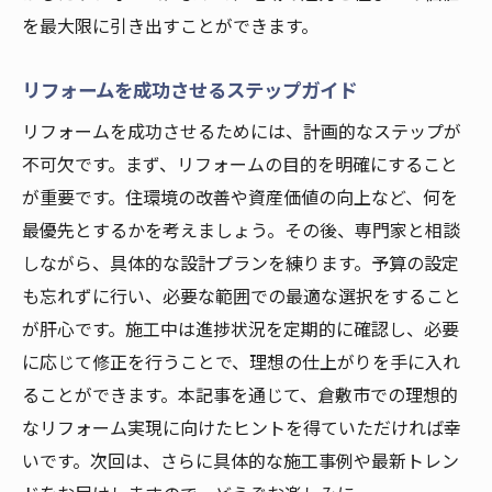
倉敷市でのリフォーム戦略のポイント
を最大限に引き出すことができます。
リフォームで倉敷市の住まいを理想に近づ
ける
リフォームを成功させるステップガイド
倉敷市に住むなら知っておきたいリフォームの
リフォームを成功させるためには、計画的なステップが
ポイント
不可欠です。まず、リフォームの目的を明確にすること
倉敷市でのリフォームを成功させるための
が重要です。住環境の改善や資産価値の向上など、何を
秘訣
最優先とするかを考えましょう。その後、専門家と相談
リフォーム時に注意すべき倉敷市特有のポ
しながら、具体的な設計プランを練ります。予算の設定
イント
も忘れずに行い、必要な範囲での最適な選択をすること
倉敷市でのリフォームにおける重要な考慮
が肝心です。施工中は進捗状況を定期的に確認し、必要
点
に応じて修正を行うことで、理想の仕上がりを手に入れ
リフォームで失敗しないための倉敷市の知
ることができます。本記事を通じて、倉敷市での理想的
識
なリフォーム実現に向けたヒントを得ていただければ幸
倉敷市でのリフォーム成功のためのヒント
いです。次回は、さらに具体的な施工事例や最新トレン