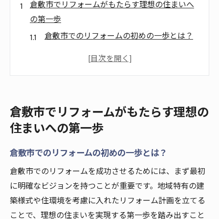
倉敷市でリフォームがもたらす理想の住まいへ
の第一歩
倉敷市でのリフォームの初めの一歩とは？
理想の住まいを実現するためのリフォーム
計画
倉敷市の住まいリフォームで得られるメリ
ット
倉敷市でリフォームがもたらす理想の
初めてのリフォームで気をつけるべきポイ
住まいへの第一歩
ント
倉敷市のリフォームで住まいの価値を高め
倉敷市でのリフォームの初めの一歩とは？
る
倉敷市でのリフォームを成功させるためには、まず最初
リフォームを成功させるステップガイド
に明確なビジョンを持つことが重要です。地域特有の建
倉敷市の魅力を活かしたリフォームで新たな生
築様式や住環境を考慮に入れたリフォーム計画を立てる
活を始める
ことで、理想の住まいを実現する第一歩を踏み出すこと