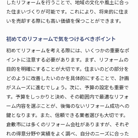
したリフォームを行うことで、地域の文化や風土に合っ
リフォーム専門家が提案する倉敷市の住ま
た住まいづくりが可能です。これにより、将来的に住ま
い改善
いを売却する際にも高い価値を保つことができます。
プロが教える倉敷市のリフォームでの注意
点
初めてのリフォームで気をつけるべきポイント
リフォームで住まいを最適化するためのヒ
初めてリフォームを考える際には、いくつかの重要なポ
ント
イントに注意する必要があります。まず、リフォームの
倉敷市でのリフォーム成功例から学ぶ
目的を明確にすることが大切です。住まいのどの部分を
伝統と現代が融合する倉敷市でのリフォームの
どのように改善したいのかを具体的にすることで、計画
魅力
がスムーズに進むでしょう。次に、予算の設定も重要で
倉敷市の伝統を活かしたリフォーム事例
す。予算をしっかりと決め、その範囲内で最適なリフォ
ーム内容を選ぶことが、後悔のないリフォーム成功への
現代的なデザインと伝統が共存するリフォ
鍵となります。また、信頼できる業者選びも大切です。
ーム
倉敷市には多くのリフォーム会社がありますが、それぞ
倉敷市の文化を反映したリフォームの魅力
れの得意分野や実績をよく調べ、自分のニーズに合った
伝統的な要素を取り入れた現代リフォーム