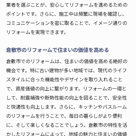
業者を選ぶことが、安心してリフォームを進めるための
リフォームで感じる倉敷市の文化的魅力
ポイントです。さらに、施工中は頻繁に現場を確認し、
倉敷市でのリフォームが実現する文化の融
コミュニケーションを密に取ることで、イメージ通りの
合
リフォームを実現できます。
理想の住まいをつくるための倉敷市でのリフォ
ーム戦略
倉敷市のリフォームで住まいの価値を高める
倉敷市で理想の住まいを実現するリフォー
倉敷市でのリフォームは、住まいの価値を高める絶好の
ム計画
機会です。特に古い建物が多い地域では、現代のライフ
リフォーム戦略で実現する倉敷市の快適な
スタイルに合った機能性やデザインを取り入れること
住まい
で、資産価値の向上に繋がります。リフォームの一環と
倉敷市の特性を活かしたリフォームプラン
して、耐震補強や断熱性能の向上を図ることで、安全性
ニング
と快適性も向上します。さらに、キッチンやバスルーム
のリフォームを行うことで、毎日の暮らしがより便利
理想の住まいを実現するためのリフォーム
に、そして楽しくなることでしょう。倉敷市の特性を活
の選択肢
かしたリフォームによって、地域の魅力と住まいの価値