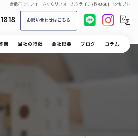
倉敷市でリフォームならリフォームクライチ (株)MGE | コンセプト
1818
お問い合わせはこちら
質問
当社の特徴
会社概要
ブログ
コラム
内装
外壁
水回り
外構工事
戸建て